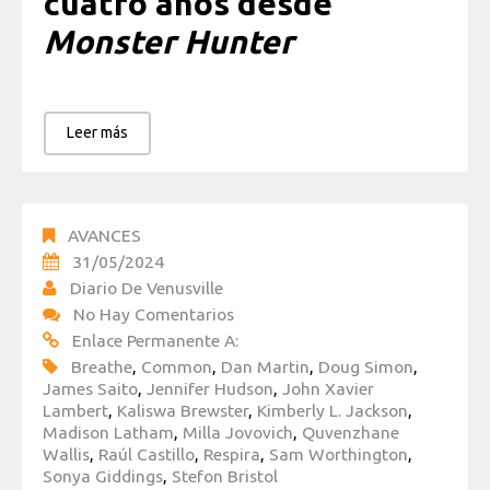
cuatro años desde
Monster Hunter
Leer más
AVANCES
31/05/2024
Diario De Venusville
No Hay Comentarios
Enlace Permanente A:
Breathe
,
Common
,
Dan Martin
,
Doug Simon
,
James Saito
,
Jennifer Hudson
,
John Xavier
Lambert
,
Kaliswa Brewster
,
Kimberly L. Jackson
,
Madison Latham
,
Milla Jovovich
,
Quvenzhane
Wallis
,
Raúl Castillo
,
Respira
,
Sam Worthington
,
Sonya Giddings
,
Stefon Bristol