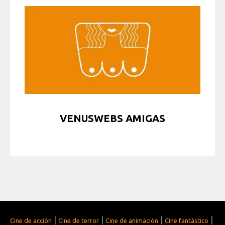
VENUSWEBS AMIGAS
|
|
|
|
Cine de acción
Cine de terror
Cine de animación
Cine fantástico