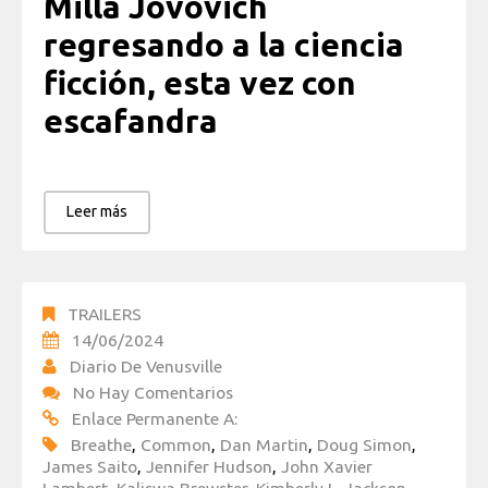
Milla Jovovich
regresando a la ciencia
ficción, esta vez con
escafandra
Leer más
TRAILERS
14/06/2024
Diario De Venusville
No Hay Comentarios
Enlace Permanente A:
Breathe
,
Common
,
Dan Martin
,
Doug Simon
,
James Saito
,
Jennifer Hudson
,
John Xavier
Lambert
,
Kaliswa Brewster
,
Kimberly L. Jackson
,