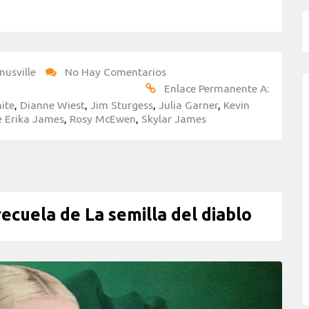
nusville
No Hay Comentarios
Enlace Permanente A:
ite
,
Dianne Wiest
,
Jim Sturgess
,
Julia Garner
,
Kevin
e Erika James
,
Rosy McEwen
,
Skylar James
cuela de La semilla del diablo