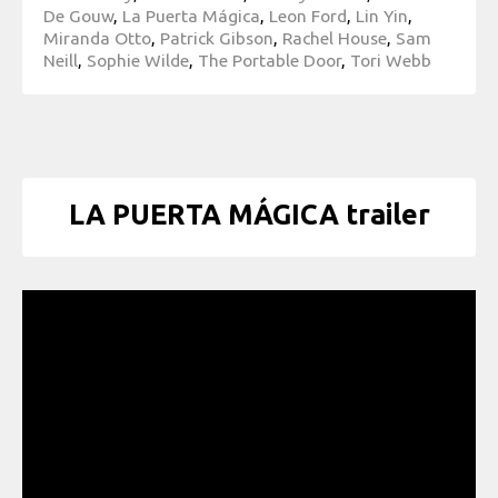
De Gouw
,
La Puerta Mágica
,
Leon Ford
,
Lin Yin
,
Miranda Otto
,
Patrick Gibson
,
Rachel House
,
Sam
Neill
,
Sophie Wilde
,
The Portable Door
,
Tori Webb
LA PUERTA MÁGICA trailer