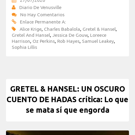
Diario De Venusville
No Hay Comentarios
Enlace Permanente A:
Alice Krige
,
Charles Babalola
,
Gretel & Hansel
,
Gretel And Hansel
,
Jessica De Gouw
,
Loreece
Harrison
,
Oz Perkins
,
Rob Hayes
,
Samuel Leakey
,
Sophia Lillis
GRETEL & HANSEL: UN OSCURO
CUENTO DE HADAS crítica: Lo que
se mata sí que engorda