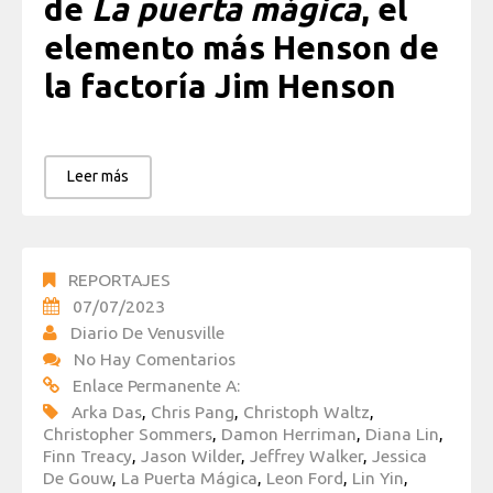
de
La puerta mágica
, el
elemento más Henson de
la factoría Jim Henson
Leer más
REPORTAJES
07/07/2023
Diario De Venusville
No Hay Comentarios
Enlace Permanente A:
Arka Das
,
Chris Pang
,
Christoph Waltz
,
Christopher Sommers
,
Damon Herriman
,
Diana Lin
,
Finn Treacy
,
Jason Wilder
,
Jeffrey Walker
,
Jessica
De Gouw
,
La Puerta Mágica
,
Leon Ford
,
Lin Yin
,