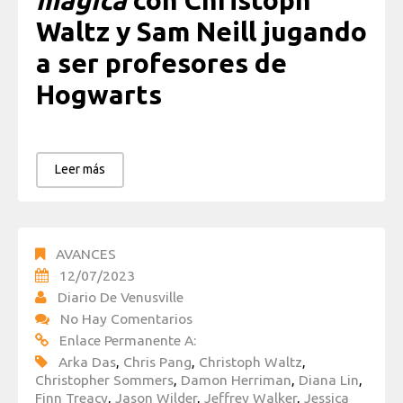
mágica
con Christoph
Waltz y Sam Neill jugando
a ser profesores de
Hogwarts
Leer más
AVANCES
12/07/2023
Diario De Venusville
No Hay Comentarios
Enlace Permanente A:
Arka Das
,
Chris Pang
,
Christoph Waltz
,
Christopher Sommers
,
Damon Herriman
,
Diana Lin
,
Finn Treacy
,
Jason Wilder
,
Jeffrey Walker
,
Jessica