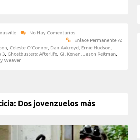
nusville
No Hay Comentarios
Enlace Permanente A:
Coon
,
Celeste O'Connor
,
Dan Aykroyd
,
Ernie Hudson
,
s 3
,
Ghostbusters: Afterlife
,
Gil Kenan
,
Jason Reitman
,
ey Weaver
cia: Dos jovenzuelos más