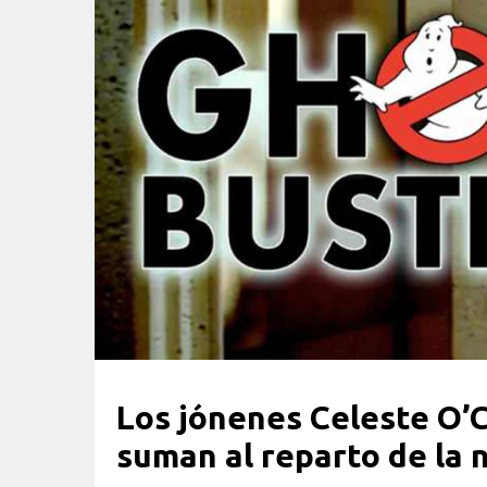
Los jónenes Celeste O’
suman al reparto de la