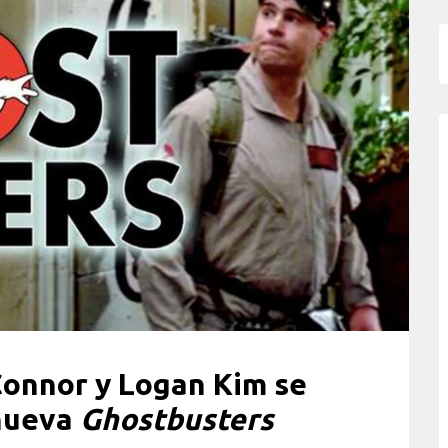
Connor y Logan Kim se
 nueva
Ghostbusters