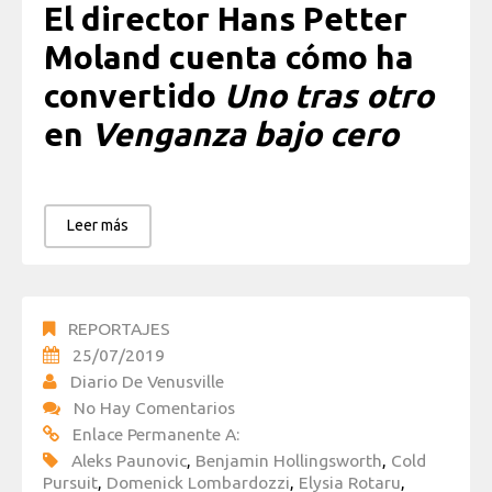
El director Hans Petter
Moland cuenta cómo ha
convertido
Uno tras otro
en
Venganza bajo cero
Leer más
REPORTAJES
25/07/2019
Diario De Venusville
No Hay Comentarios
Enlace Permanente A:
Aleks Paunovic
,
Benjamin Hollingsworth
,
Cold
Pursuit
,
Domenick Lombardozzi
,
Elysia Rotaru
,