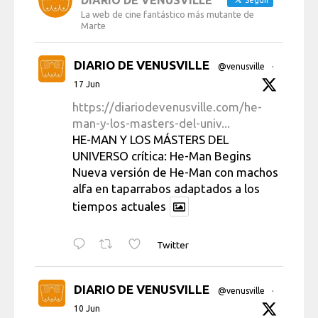
DIARIO DE VENUSVILLE
Seguir
La web de cine fantástico más mutante de
Marte
DIARIO DE VENUSVILLE
@venusville
·
17 Jun
https://diariodevenusville.com/he-
man-y-los-masters-del-univ...
HE-MAN Y LOS MÁSTERS DEL
UNIVERSO crítica: He-Man Begins
Nueva versión de He-Man con machos
alfa en taparrabos adaptados a los
tiempos actuales
Twitter
DIARIO DE VENUSVILLE
@venusville
·
10 Jun