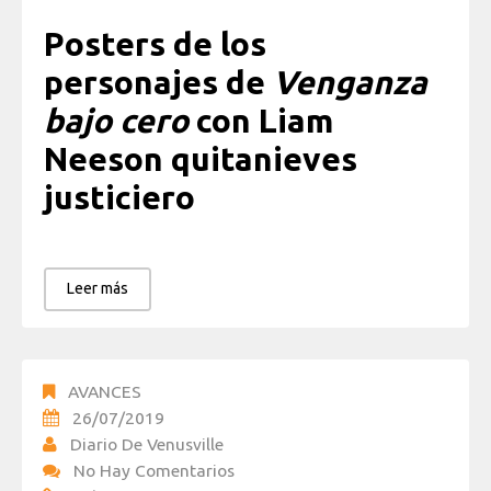
Posters de los
personajes de
Venganza
bajo cero
con Liam
Neeson quitanieves
justiciero
Leer más
AVANCES
26/07/2019
Diario De Venusville
No Hay Comentarios