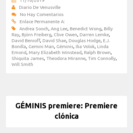
11/10/2019
Diario De Venusville
No Hay Comentarios
Enlace Permanente A:
Andrea Sooch
,
Ang Lee
,
Benedict Wong
,
Billy
Ray
,
Björn Freiberg
,
Clive Owen
,
Darren Lemke
,
David Benioff
,
David Shae
,
Douglas Hodge
,
E.J.
Bonilla
,
Gemini Man
,
Géminis
,
Ilia Volok
,
Linda
Emond
,
Mary Elizabeth Winstead
,
Ralph Brown
,
Shiquita James
,
Theodora Miranne
,
Tim Connolly
,
Will Smith
GÉMINIS premiere: Premiere
clónica