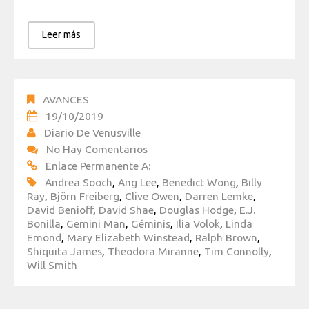
Leer más
AVANCES
19/10/2019
Diario De Venusville
No Hay Comentarios
Enlace Permanente A:
Andrea Sooch
,
Ang Lee
,
Benedict Wong
,
Billy
Ray
,
Björn Freiberg
,
Clive Owen
,
Darren Lemke
,
David Benioff
,
David Shae
,
Douglas Hodge
,
E.J.
Bonilla
,
Gemini Man
,
Géminis
,
Ilia Volok
,
Linda
Emond
,
Mary Elizabeth Winstead
,
Ralph Brown
,
Shiquita James
,
Theodora Miranne
,
Tim Connolly
,
Will Smith