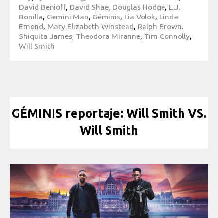
David Benioff
,
David Shae
,
Douglas Hodge
,
E.J.
Bonilla
,
Gemini Man
,
Géminis
,
Ilia Volok
,
Linda
Emond
,
Mary Elizabeth Winstead
,
Ralph Brown
,
Shiquita James
,
Theodora Miranne
,
Tim Connolly
,
Will Smith
GÉMINIS reportaje: Will Smith VS.
Will Smith