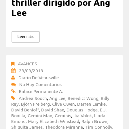
thriller dirigido por Ang
Lee
Leer más
AVANCES
23/09/2019
Diario De Venusville
No Hay Comentarios
Enlace Permanente A:
Andrea Sooch
,
Ang Lee
,
Benedict Wong
,
Billy
Ray
,
Björn Freiberg
,
Clive Owen
,
Darren Lemke
,
David Benioff
,
David Shae
,
Douglas Hodge
,
E.J.
Bonilla
,
Gemini Man
,
Géminis
,
Ilia Volok
,
Linda
Emond
,
Mary Elizabeth Winstead
,
Ralph Brown
,
Shiquita James
,
Theodora Miranne
,
Tim Connolly
,