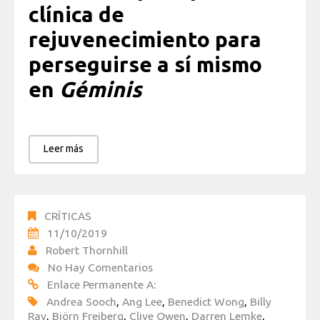
clínica de
rejuvenecimiento para
perseguirse a sí mismo
en
Géminis
Leer más
CRÍTICAS
11/10/2019
Robert Thornhill
No Hay Comentarios
Enlace Permanente A:
Andrea Sooch
,
Ang Lee
,
Benedict Wong
,
Billy
Ray
,
Björn Freiberg
,
Clive Owen
,
Darren Lemke
,