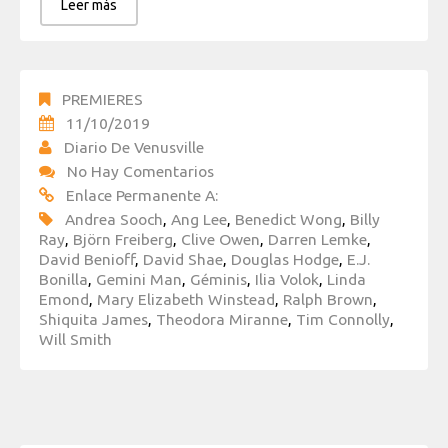
Leer más
PREMIERES
11/10/2019
Diario De Venusville
No Hay Comentarios
Enlace Permanente A:
Andrea Sooch
,
Ang Lee
,
Benedict Wong
,
Billy
Ray
,
Björn Freiberg
,
Clive Owen
,
Darren Lemke
,
David Benioff
,
David Shae
,
Douglas Hodge
,
E.J.
Bonilla
,
Gemini Man
,
Géminis
,
Ilia Volok
,
Linda
Emond
,
Mary Elizabeth Winstead
,
Ralph Brown
,
Shiquita James
,
Theodora Miranne
,
Tim Connolly
,
Will Smith