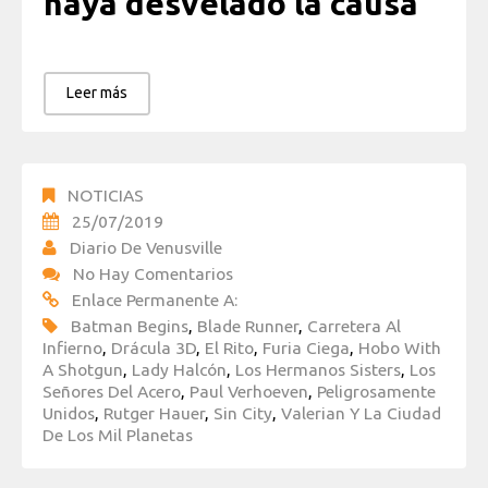
haya desvelado la causa
Leer más
NOTICIAS
25/07/2019
Diario De Venusville
No Hay Comentarios
Enlace Permanente A:
Batman Begins
,
Blade Runner
,
Carretera Al
Infierno
,
Drácula 3D
,
El Rito
,
Furia Ciega
,
Hobo With
A Shotgun
,
Lady Halcón
,
Los Hermanos Sisters
,
Los
Señores Del Acero
,
Paul Verhoeven
,
Peligrosamente
Unidos
,
Rutger Hauer
,
Sin City
,
Valerian Y La Ciudad
De Los Mil Planetas