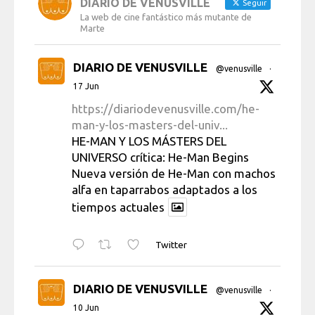
DIARIO DE VENUSVILLE
Seguir
La web de cine fantástico más mutante de
Marte
DIARIO DE VENUSVILLE
@venusville
·
17 Jun
https://diariodevenusville.com/he-
man-y-los-masters-del-univ...
HE-MAN Y LOS MÁSTERS DEL
UNIVERSO crítica: He-Man Begins
Nueva versión de He-Man con machos
alfa en taparrabos adaptados a los
tiempos actuales
Twitter
DIARIO DE VENUSVILLE
@venusville
·
10 Jun