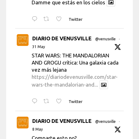
Damme que estás en los cielos
Twitter
DIARIO DE VENUSVILLE
@venusville
·
31 May
STAR WARS: THE MANDALORIAN
AND GROGU crítica: Una galaxia cada
vez más lejana
https://diariodevenusville.com/star-
wars-the-mandalorian-and...
Twitter
DIARIO DE VENUSVILLE
@venusville
·
8 May
Comparte esto no?