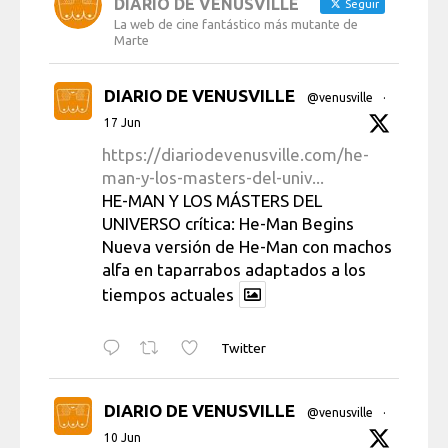
DIARIO DE VENUSVILLE
Seguir
La web de cine fantástico más mutante de
Marte
DIARIO DE VENUSVILLE
@venusville
·
17 Jun
https://diariodevenusville.com/he-
man-y-los-masters-del-univ...
HE-MAN Y LOS MÁSTERS DEL
UNIVERSO crítica: He-Man Begins
Nueva versión de He-Man con machos
alfa en taparrabos adaptados a los
tiempos actuales
Twitter
DIARIO DE VENUSVILLE
@venusville
·
10 Jun