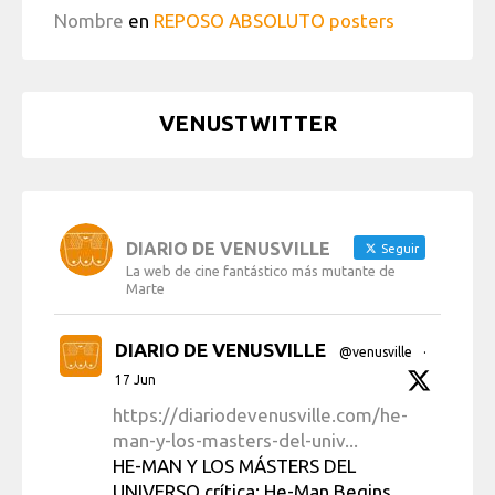
Nombre
en
REPOSO ABSOLUTO posters
VENUSTWITTER
DIARIO DE VENUSVILLE
Seguir
La web de cine fantástico más mutante de
Marte
DIARIO DE VENUSVILLE
@venusville
·
17 Jun
https://diariodevenusville.com/he-
man-y-los-masters-del-univ...
HE-MAN Y LOS MÁSTERS DEL
UNIVERSO crítica: He-Man Begins