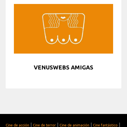
VENUSWEBS AMIGAS
|
|
|
|
Cine de acción
Cine de terror
Cine de animación
Cine fantástico