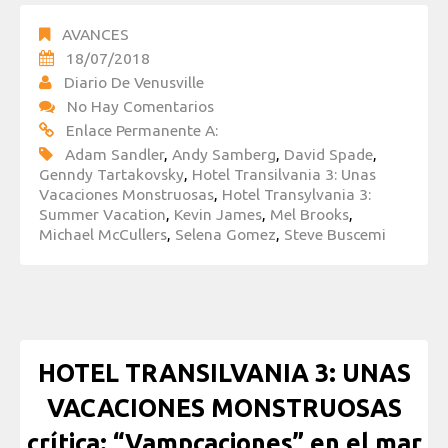
AVANCES
18/07/2018
Diario De Venusville
No Hay Comentarios
Enlace Permanente A:
Adam Sandler
,
Andy Samberg
,
David Spade
,
Genndy Tartakovsky
,
Hotel Transilvania 3: Unas
Vacaciones Monstruosas
,
Hotel Transylvania 3:
Summer Vacation
,
Kevin James
,
Mel Brooks
,
Michael McCullers
,
Selena Gomez
,
Steve Buscemi
HOTEL TRANSILVANIA 3: UNAS
VACACIONES MONSTRUOSAS
crítica: “Vampcaciones” en el mar