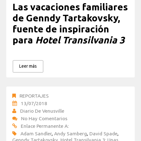
Las vacaciones familiares
de Genndy Tartakovsky,
fuente de inspiración
para
Hotel Transilvania 3
Leer más
REPORTAJES
13/07/2018
Diario De Venusville
No Hay Comentarios
Enlace Permanente A:
Adam Sandler
,
Andy Samberg
,
David Spade
,
Genndy Tartakovsky
,
Hotel Transilvania 3: Unas