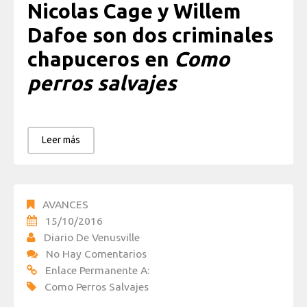
Nicolas Cage y Willem
Dafoe son dos criminales
chapuceros en
Como
perros salvajes
Leer más
AVANCES
15/10/2016
Diario De Venusville
No Hay Comentarios
Enlace Permanente A:
Como Perros Salvajes