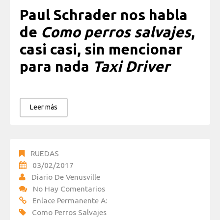
Paul Schrader nos habla
de
Como perros salvajes
,
casi casi, sin mencionar
para nada
Taxi Driver
Leer más
RUEDAS
03/02/2017
Diario De Venusville
No Hay Comentarios
Enlace Permanente A:
Como Perros Salvajes