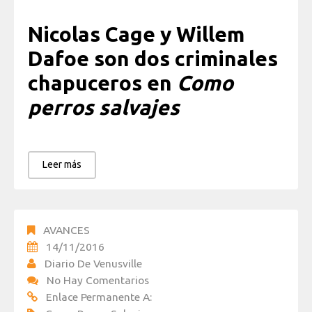
Nicolas Cage y Willem
Dafoe son dos criminales
chapuceros en
Como
perros salvajes
Leer más
AVANCES
14/11/2016
Diario De Venusville
No Hay Comentarios
Enlace Permanente A: