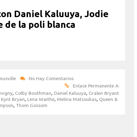
on Daniel Kaluuya, Jodie
de la poli blanca
nusville
No Hay Comentarios
Enlace Permanente A:
evigny
,
Colby Boothman
,
Daniel Kaluuya
,
Gralen Bryant
 Kynt Bryan
,
Lena Waithe
,
Melina Matsoukas
,
Queen &
Simpson
,
Thom Gossom