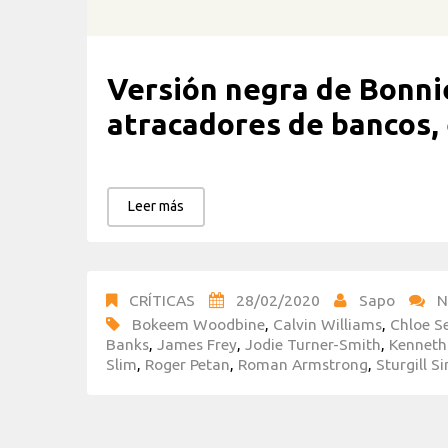
Versión negra de Bonnie
atracadores de bancos,
Leer más
CRÍTICAS
28/02/2020
Sapo
N
Bokeem Woodbine
,
Calvin Williams
,
Chloe S
Banks
,
James Frey
,
Jodie Turner-Smith
,
Kenneth
Slim
,
Roger Petan
,
Roman Armstrong
,
Sturgill 