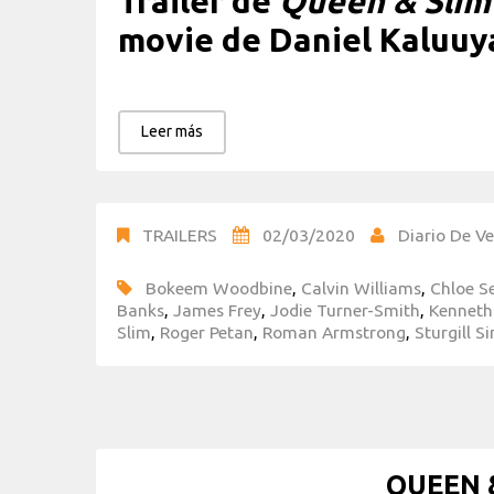
Trailer de
Queen & Slim
movie de Daniel Kaluuy
Leer más
TRAILERS
02/03/2020
Diario De Ve
Bokeem Woodbine
,
Calvin Williams
,
Chloe S
Banks
,
James Frey
,
Jodie Turner-Smith
,
Kenneth
Slim
,
Roger Petan
,
Roman Armstrong
,
Sturgill 
QUEEN &