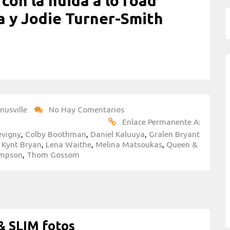
con la huida a lo road
a y Jodie Turner-Smith
nusville
No Hay Comentarios
Enlace Permanente A:
evigny
,
Colby Boothman
,
Daniel Kaluuya
,
Gralen Bryant
 Kynt Bryan
,
Lena Waithe
,
Melina Matsoukas
,
Queen &
Simpson
,
Thom Gossom
 SLIM fotos