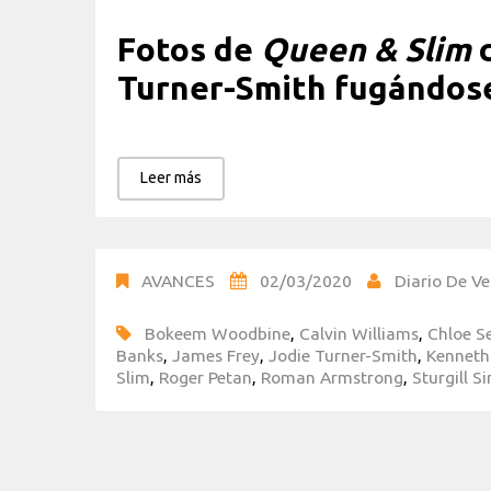
Fotos de
Queen & Slim
c
Turner-Smith fugándose 
Leer más
AVANCES
02/03/2020
Diario De Ve
Bokeem Woodbine
,
Calvin Williams
,
Chloe S
Banks
,
James Frey
,
Jodie Turner-Smith
,
Kenneth
Slim
,
Roger Petan
,
Roman Armstrong
,
Sturgill 