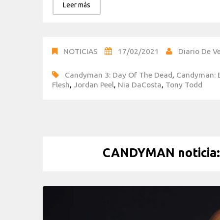
Leer más
NOTICIAS
17/02/2021
Diario De Ve
Candyman 3: Day Of The Dead
,
Candyman: E
Flesh
,
Jordan Peel
,
Nia DaCosta
,
Tony Todd
CANDYMAN noticia: 