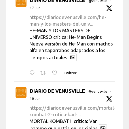
DIARIO DE VENUSVILLE
@venusville
·
17 Jun
https://diariodevenusville.com/he-
man-y-los-masters-del-univ...
HE-MAN Y LOS MÁSTERS DEL
UNIVERSO crítica: He-Man Begins
Nueva versión de He-Man con machos
alfa en taparrabos adaptados a los
tiempos actuales
Twitter
DIARIO DE VENUSVILLE
@venusville
·
10 Jun
https://diariodevenusville.com/mortal-
kombat-2-critica-karl-...
MORTAL KOMBAT II crítica: Van
Damme que estás en los cielos