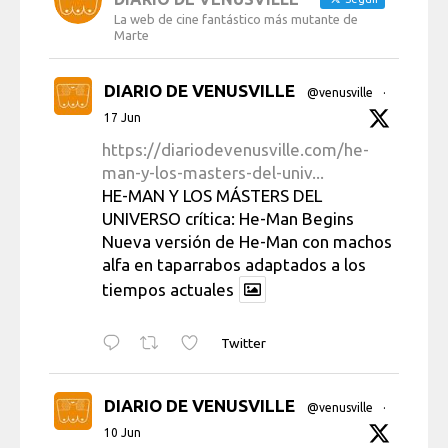
La web de cine fantástico más mutante de
Marte
DIARIO DE VENUSVILLE
@venusville
·
17 Jun
https://diariodevenusville.com/he-
man-y-los-masters-del-univ...
HE-MAN Y LOS MÁSTERS DEL
UNIVERSO crítica: He-Man Begins
Nueva versión de He-Man con machos
alfa en taparrabos adaptados a los
tiempos actuales
Twitter
DIARIO DE VENUSVILLE
@venusville
·
10 Jun