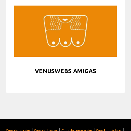
VENUSWEBS AMIGAS
|
|
|
|
Cine de acción
Cine de terror
Cine de animación
Cine fantástico