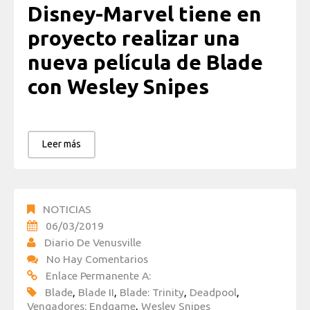
Disney-Marvel tiene en
proyecto realizar una
nueva película de Blade
con Wesley Snipes
Leer más
NOTICIAS
06/03/2019
Diario De Venusville
No Hay Comentarios
Enlace Permanente A:
Blade
,
Blade II
,
Blade: Trinity
,
Deadpool
,
Vengadores: Endgame
,
Wesley Snipes