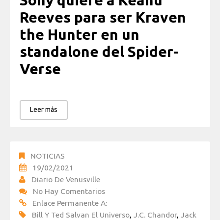
Sony quiere a Keanu
Reeves para ser Kraven
the Hunter en un
standalone del Spider-
Verse
Leer más
NOTICIAS
19/02/2021
Diario De Venusville
No Hay Comentarios
Enlace Permanente A:
Bill Y Ted Salvan El Universo
,
J.C. Chandor
,
Jack