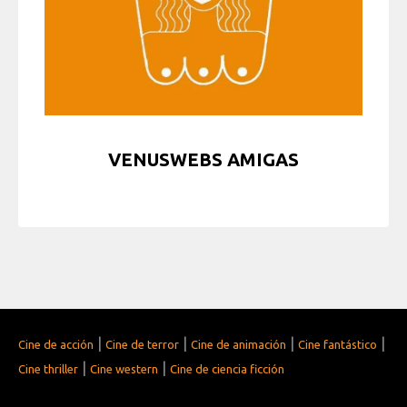
VENUSWEBS AMIGAS
|
|
|
|
Cine de acción
Cine de terror
Cine de animación
Cine fantástico
|
|
Cine thriller
Cine western
Cine de ciencia ficción