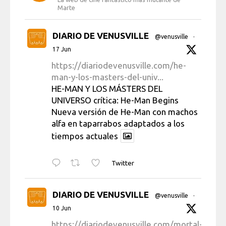
Marte
DIARIO DE VENUSVILLE
@venusville
·
17 Jun
https://diariodevenusville.com/he-
man-y-los-masters-del-univ...
HE-MAN Y LOS MÁSTERS DEL
UNIVERSO crítica: He-Man Begins
Nueva versión de He-Man con machos
alfa en taparrabos adaptados a los
tiempos actuales
Twitter
DIARIO DE VENUSVILLE
@venusville
·
10 Jun
https://diariodevenusville.com/mortal-