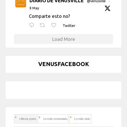
DIARIO DE VENUSVILLE
@venusville
·
8 May
Comparte esto no?
Twitter
Load More
VENUSFACEBOOK
Ultimos posts
Lo más comentado
Lo más visto