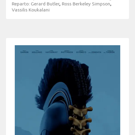
Reparto: Gerard Butler
,
Ross Berkeley Simpson
,
Vassilis Koukalani