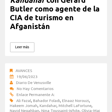
Kandahar
con Gerard
Butler como agente de la
CIA de turismo en
Afganistán
Leer más
AVANCES
19/06/2023
Diario De Venusville
No Hay Comentarios
Enlace Permanente A:
Ali Fazal
,
Bahador Foladi
,
Elnaaz Norouzi
,
Hakeem Jomah
,
Kandahar
,
Mitchell LaFortune
,
Navid Negahban
,
Nina Toussaint-White
,
Olivia-Mai