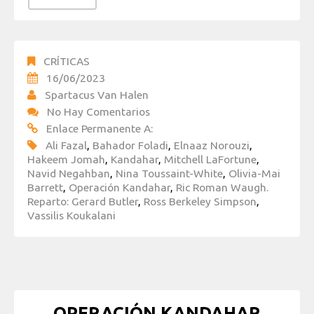
CRÍTICAS
16/06/2023
Spartacus Van Halen
No Hay Comentarios
Enlace Permanente A:
Ali Fazal
,
Bahador Foladi
,
Elnaaz Norouzi
,
Hakeem Jomah
,
Kandahar
,
Mitchell LaFortune
,
Navid Negahban
,
Nina Toussaint-White
,
Olivia-Mai
Barrett
,
Operación Kandahar
,
Ric Roman Waugh.
Reparto: Gerard Butler
,
Ross Berkeley Simpson
,
Vassilis Koukalani
OPERACIÓN KANDAHAR