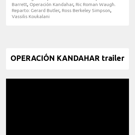
Barrett
,
Operación Kandahar
,
Ric Roman Waugh.
Reparto: Gerard Butler
,
Ross Berkeley Simpson
,
Vassilis Koukalani
OPERACIÓN KANDAHAR trailer