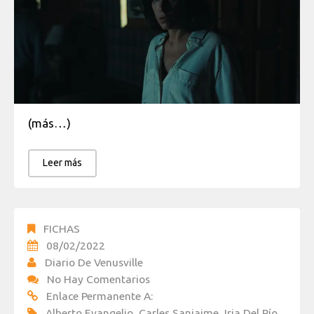
(más…)
Leer más
FICHAS
08/02/2022
Diario De Venusville
No Hay Comentarios
Enlace Permanente A:
Alberto Evangelio
,
Carles Sanjaime
,
Iria Del Río
,