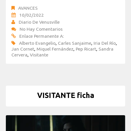
AVANCES
10/02/2022
Diario De Venusville
No Hay Comentarios
Enlace Permanente A:
Alberto Evangelio
,
Carles Sanjaime
,
Iria Del Río
,
Jan Cornet
,
Miquel Fernández
,
Pep Ricart
,
Sandra
Cervera
,
Visitante
VISITANTE ficha