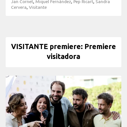
Jan Cornet
,
Miquel Fernández
,
Pep Ricart
,
Sandra
Cervera
,
Visitante
VISITANTE premiere: Premiere
visitadora