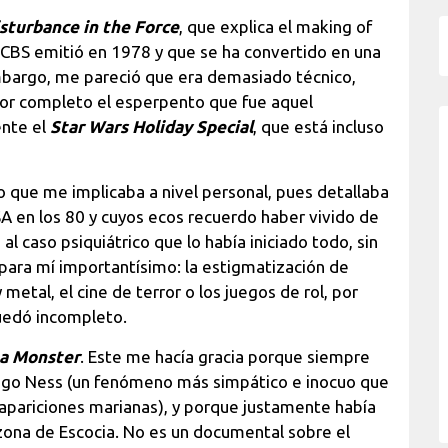
isturbance in the Force
, que explica el making of
 CBS emitió en 1978 y que se ha convertido en una
embargo, me pareció que era demasiado técnico,
por completo el esperpento que fue aquel
ente el
Star Wars Holiday Special
, que está incluso
o que me implicaba a nivel personal, pues detallaba
SA en los 80 y cuyos ecos recuerdo haber vivido de
al caso psiquiátrico que lo había iniciado todo, sin
para mí importantísimo: la estigmatización de
metal, el cine de terror o los juegos de rol, por
uedó incompleto.
 a Monster
. Este me hacía gracia porque siempre
Lago Ness (un fenómeno más simpático e inocuo que
s apariciones marianas), y porque justamente había
zona de Escocia. No es un documental sobre el