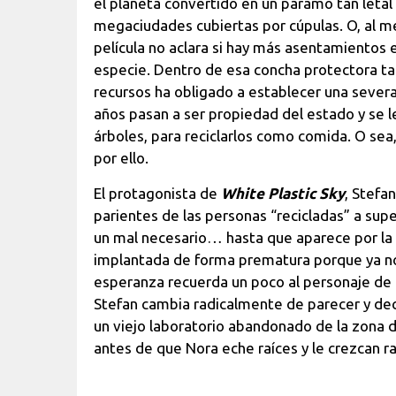
el planeta convertido en un páramo tan leta
megaciudades cubiertas por cúpulas. O, al m
película no aclara si hay más asentamientos en
especie. Dentro de esa concha protectora ta
recursos ha obligado a establecer una severa
años pasan a ser propiedad del estado y se l
árboles, para reciclarlos como comida. O sea
por ello.
El protagonista de
White Plastic Sky
, Stefa
parientes de las personas “recicladas” a sup
un mal necesario… hasta que aparece por la 
implantada de forma prematura porque ya no 
esperanza recuerda un poco al personaje de
Stefan cambia radicalmente de parecer y de
un viejo laboratorio abandonado de la zona d
antes de que Nora eche raíces y le crezcan r