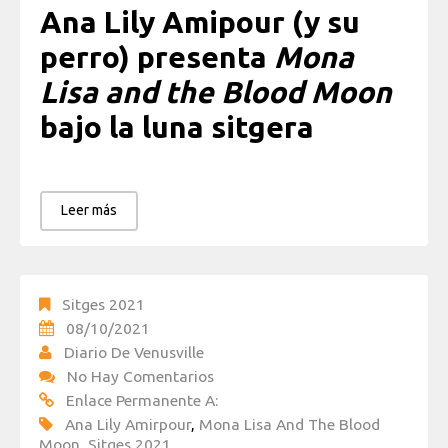
Ana Lily Amipour (y su
perro) presenta
Mona
Lisa and the Blood Moon
bajo la luna sitgera
Leer más
Sitges 2021
08/10/2021
Diario De Venusville
No Hay Comentarios
Enlace Permanente A:
Ana Lily Amirpour
,
Mona Lisa And The Blood
Moon
,
Sitges 2021