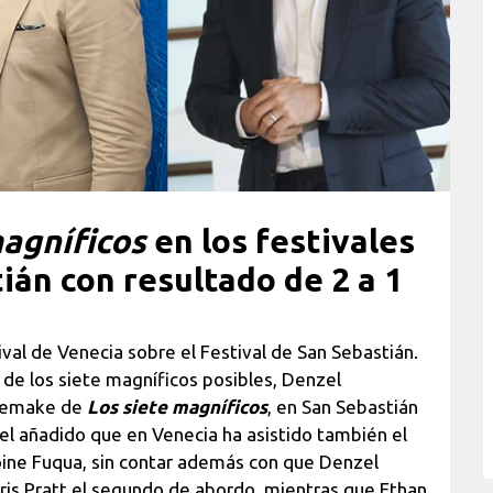
agníficos
en los festivales
ián con resultado de 2 a 1
tival de Venecia sobre el Festival de San Sebastián.
de los siete magníficos posibles, Denzel
 remake de
Los siete magníficos
, en San Sebastián
el añadido que en Venecia ha asistido también el
toine Fuqua, sin contar además con que Denzel
hris Pratt el segundo de abordo, mientras que Ethan