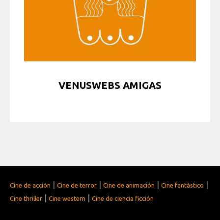
VENUSWEBS AMIGAS
|
|
|
|
Cine de acción
Cine de terror
Cine de animación
Cine fantástico
|
|
Cine thriller
Cine western
Cine de ciencia ficción