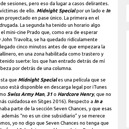
de sesiones, pero eso da lugar a casos delirantes.
víctimas de ello.
Midnight Special
por un lado e
In
an proyectado en pase único. La primera en el
adrugada. La segunda ha tenido un horario algo
 el mini-cine Prado que, como era de esperar
 John Travolta, se ha quedado ridículamente
llegado cinco minutos antes de que empezara la
allinero, en una zona habilitada como trastero y
e tenido suerte: los que han entrado detrás de mí
abeza por detrás de una columna.
esta que
Midnight Special
es una película que se
luso está disponible en descarga legal por iTunes
como
Swiss Army Man
,
31
o
Hardcore Henry
, que no
ás cuidadosa en Sitges 2016). Respecto a
In a
rmaba parte de la sección Seven Chances, y que esas
ue además “no es un cine subsidiario” y se merece
eamos, yo no digo que Seven Chances no tenga que