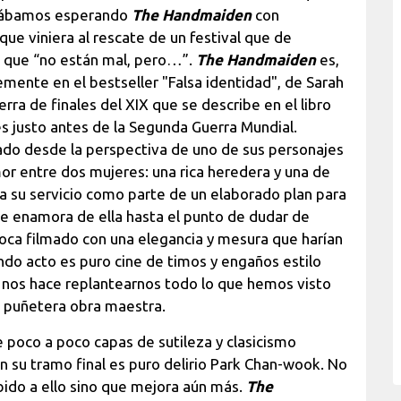
stábamos esperando
The Handmaiden
con
que viniera al rescate de un festival que de
 que “no están mal, pero…”.
The Handmaiden
es,
remente en el bestseller "Falsa identidad", de Sarah
rra de finales del XIX que se describe en el libro
és justo antes de la Segunda Guerra Mundial.
rado desde la perspectiva de uno de sus personajes
or entre dos mujeres: una rica heredera y una de
 a su servicio como parte de un elaborado plan para
 se enamora de ella hasta el punto de dudar de
poca filmado con una elegancia y mesura que harían
undo acto es puro cine de timos y engaños estilo
 nos hace replantearnos todo lo que hemos visto
 puñetera obra maestra.
le poco a poco capas de sutileza y clasicismo
 su tramo final es puro delirio Park Chan-wook. No
ebido a ello sino que mejora aún más.
The