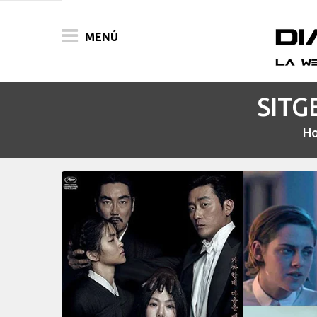
MENÚ
SITG
ACTUALIDAD
H
PELÍCULAS
PRENSA
FESTIVALES