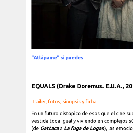
"Atlápame" si puedes
EQUALS (Drake Doremus. E.U.A., 20
Trailer, fotos, sinopsis y ficha
En un futuro distópico de esos que el cine 
vestida toda igual y viviendo en complejos 
(de
Gattaca
a
La fuga de Logan
), las emoci