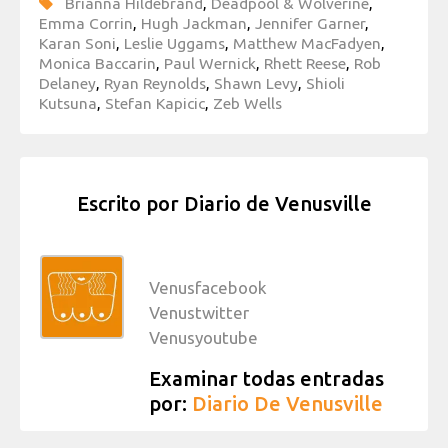
Brianna Hildebrand
,
Deadpool & Wolverine
,
Emma Corrin
,
Hugh Jackman
,
Jennifer Garner
,
Karan Soni
,
Leslie Uggams
,
Matthew MacFadyen
,
Monica Baccarin
,
Paul Wernick
,
Rhett Reese
,
Rob
Delaney
,
Ryan Reynolds
,
Shawn Levy
,
Shioli
Kutsuna
,
Stefan Kapicic
,
Zeb Wells
Escrito por
Diario de Venusville
Venusfacebook
Venustwitter
Venusyoutube
Examinar todas entradas
por:
Diario De Venusville