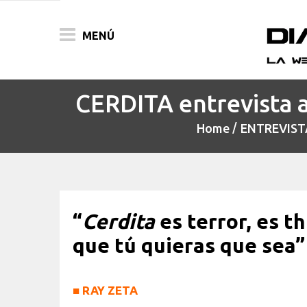
MENÚ
CERDITA entrevista a
ACTUALIDAD
Home
ENTREVIST
PELÍCULAS
PRENSA
FESTIVALES
“
Cerdita
es terror, es th
que tú quieras que sea”
■
RAY ZETA