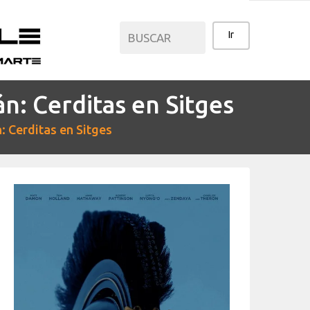
n: Cerditas en Sitges
CATEGORÍAS
: Cerditas en Sitges