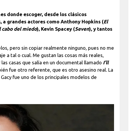
enes donde escoger, desde los clásicos
, a grandes actores como Anthony Hopkins (
El
l cabo del miedo
), Kevin Spacey (
Seven
), y tantos
elos, pero sin copiar realmente ninguno, pues no me
e a tal o cual. Me gustan las cosas más reales,
r las casas que salía en un documental llamado
I’ll
én fue otro referente, que es otro asesino real. La
Gacy fue uno de los principales modelos de