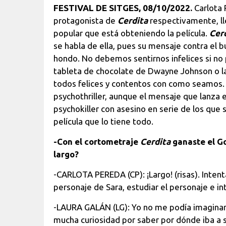
FESTIVAL DE SITGES, 08/10/2022.
Carlota 
protagonista de
Cerdita
respectivamente, ll
popular que está obteniendo la película.
Cer
se habla de ella, pues su mensaje contra el bu
hondo. No debemos sentirnos infelices si no 
tableta de chocolate de Dwayne Johnson o las
todos felices y contentos con como seamos
psychothriller, aunque el mensaje que lanza 
psychokiller con asesino en serie de los que 
película que lo tiene todo.
-Con el cortometraje
Cerdita
ganaste el Go
largo?
-CARLOTA PEREDA (CP): ¡Largo! (risas). Inten
personaje de Sara, estudiar el personaje e in
-LAURA GALÁN (LG): Yo no me podía imaginar c
mucha curiosidad por saber por dónde iba a s