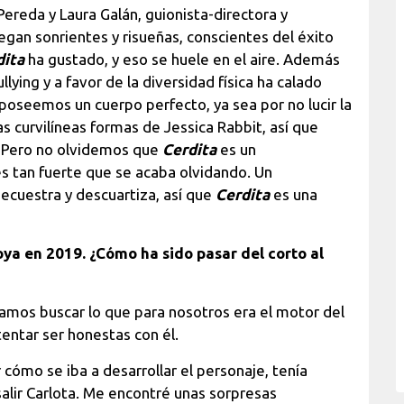
Pereda y Laura Galán, guionista-directora y
egan sonrientes y risueñas, conscientes del éxito
dita
ha gustado, y eso se huele en el aire. Además
llying y a favor de la diversidad física ha calado
poseemos un cuerpo perfecto, ya sea por no lucir la
 curvilíneas formas de Jessica Rabbit, así que
. Pero no olvidemos que
Cerdita
es un
es tan fuerte que se acaba olvidando. Un
secuestra y descuartiza, así que
Cerdita
es una
ya en 2019. ¿Cómo ha sido pasar del corto al
tamos buscar lo que para nosotros era el motor del
tentar ser honestas con él.
ómo se iba a desarrollar el personaje, tenía
alir Carlota. Me encontré unas sorpresas