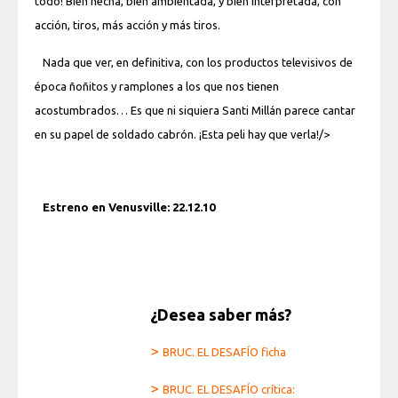
todo! Bien hecha, bien ambientada, y bien interpretada, con
acción, tiros, más acción y más tiros.
Nada que ver, en definitiva, con los productos televisivos de
época ñoñitos y ramplones a los que nos tienen
acostumbrados… Es que ni siquiera Santi Millán parece cantar
en su papel de soldado cabrón. ¡Esta peli hay que verla!/>
Estreno en Venusville: 22.12.10
¿Desea saber más?
>
BRUC. EL DESAFÍO ficha
>
BRUC. EL DESAFÍO crítica: