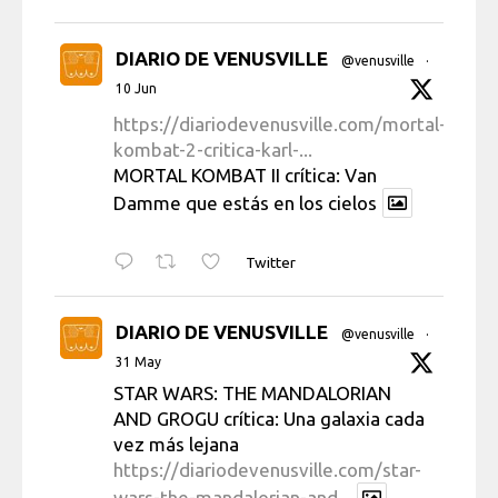
DIARIO DE VENUSVILLE
@venusville
·
10 Jun
https://diariodevenusville.com/mortal-
kombat-2-critica-karl-...
MORTAL KOMBAT II crítica: Van
Damme que estás en los cielos
Twitter
DIARIO DE VENUSVILLE
@venusville
·
31 May
STAR WARS: THE MANDALORIAN
AND GROGU crítica: Una galaxia cada
vez más lejana
https://diariodevenusville.com/star-
wars-the-mandalorian-and...