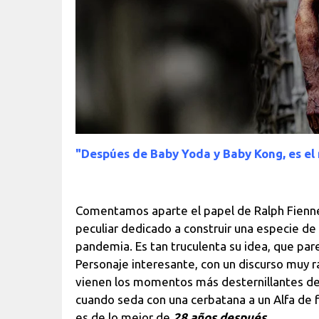
"Despúes de Baby Yoda y Baby Kong, es e
Comentamos aparte el papel de Ralph Fiennes
peculiar dedicado a construir una especie de
pandemia. Es tan truculenta su idea, que pare
Personaje interesante, con un discurso muy r
vienen los momentos más desternillantes de l
cuando seda con una cerbatana a un Alfa de 
es de lo mejor de
28 años después
.