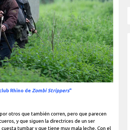
 club Rhino de
Zombi Strippers
"
s por otros que también corren, pero que parecen
cueros, y que siguen la directrices de un ser
ue cuesta tumbar y que tiene muy mala leche. Con el