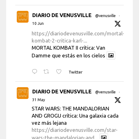
DIARIO DE VENUSVILLE
@venusville
·
10 Jun
https://diariodevenusville.com/mortal-
kombat-2-critica-karl-...
MORTAL KOMBAT II crítica: Van
Damme que estás en los cielos
Twitter
DIARIO DE VENUSVILLE
@venusville
·
31 May
STAR WARS: THE MANDALORIAN
AND GROGU crítica: Una galaxia cada
vez más lejana
https://diariodevenusville.com/star-
wars-the-mandalorian-and...