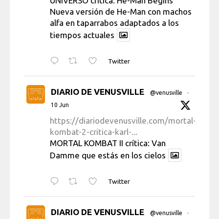
UNIVERSO crítica: He-Man Begins
Nueva versión de He-Man con machos
alfa en taparrabos adaptados a los
tiempos actuales
Twitter
DIARIO DE VENUSVILLE
@venusville
·
10 Jun
https://diariodevenusville.com/mortal-
kombat-2-critica-karl-...
MORTAL KOMBAT II crítica: Van
Damme que estás en los cielos
Twitter
DIARIO DE VENUSVILLE
@venusville
·