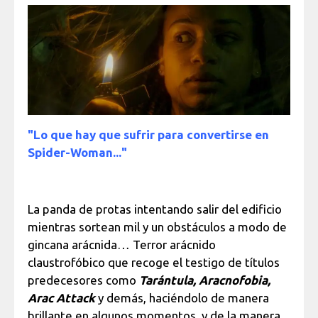
"Lo que hay que sufrir para convertirse en
Spider-Woman..."
La panda de protas intentando salir del edificio
mientras sortean mil y un obstáculos a modo de
gincana arácnida… Terror arácnido
claustrofóbico que recoge el testigo de títulos
predecesores como
Tarántula, Aracnofobia,
Arac Attack
y demás, haciéndolo de manera
brillante en algunos momentos, y de la manera