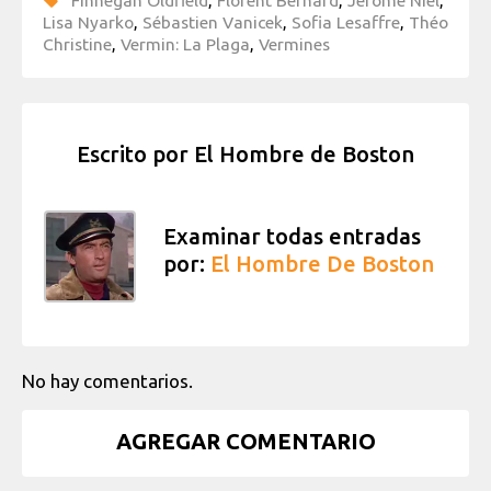
Finnegan Oldfield
,
Florent Bernard
,
Jérôme Niel
,
Lisa Nyarko
,
Sébastien Vanicek
,
Sofia Lesaffre
,
Théo
Christine
,
Vermin: La Plaga
,
Vermines
Escrito por
El Hombre de Boston
Examinar todas entradas
por:
El Hombre De Boston
No hay comentarios.
AGREGAR COMENTARIO