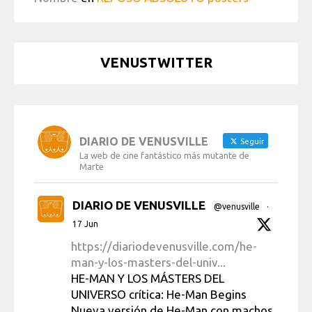
VENUSTWITTER
DIARIO DE VENUSVILLE
Seguir
La web de cine fantástico más mutante de
Marte
DIARIO DE VENUSVILLE
@venusville
·
17 Jun
https://diariodevenusville.com/he-
man-y-los-masters-del-univ...
HE-MAN Y LOS MÁSTERS DEL
UNIVERSO crítica: He-Man Begins
Nueva versión de He-Man con machos