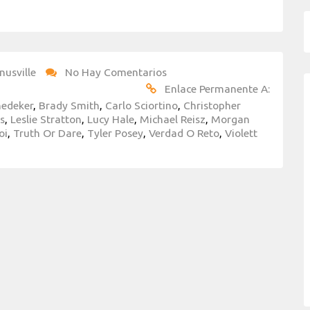
nusville
No Hay Comentarios
Enlace Permanente A:
nedeker
,
Brady Smith
,
Carlo Sciortino
,
Christopher
bs
,
Leslie Stratton
,
Lucy Hale
,
Michael Reisz
,
Morgan
oi
,
Truth Or Dare
,
Tyler Posey
,
Verdad O Reto
,
Violett