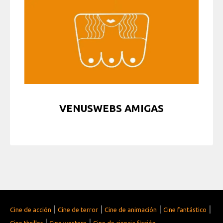
VENUSWEBS AMIGAS
|
|
|
|
Cine de acción
Cine de terror
Cine de animación
Cine fantástico
|
|