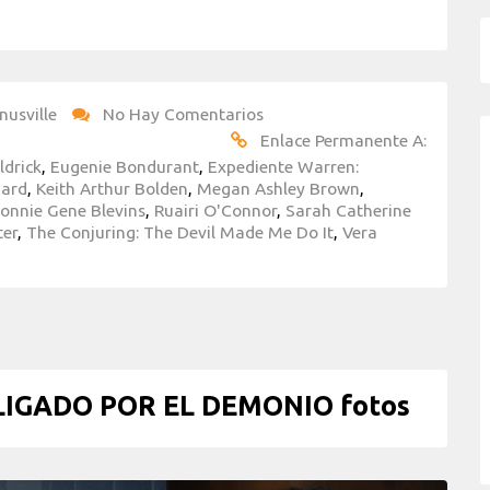
nusville
No Hay Comentarios
Enlace Permanente A:
ldrick
,
Eugenie Bondurant
,
Expediente Warren:
iard
,
Keith Arthur Bolden
,
Megan Ashley Brown
,
onnie Gene Blevins
,
Ruairi O'Connor
,
Sarah Catherine
ter
,
The Conjuring: The Devil Made Me Do It
,
Vera
IGADO POR EL DEMONIO fotos