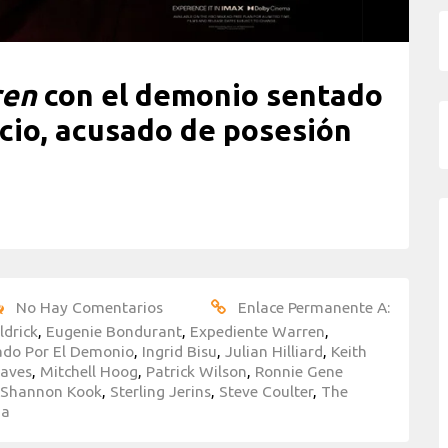
ren
con el demonio sentado
icio, acusado de posesión
No Hay Comentarios
Enlace Permanente A:
ldrick
,
Eugenie Bondurant
,
Expediente Warren
,
ado Por El Demonio
,
Ingrid Bisu
,
Julian Hilliard
,
Keith
haves
,
Mitchell Hoog
,
Patrick Wilson
,
Ronnie Gene
Shannon Kook
,
Sterling Jerins
,
Steve Coulter
,
The
ga