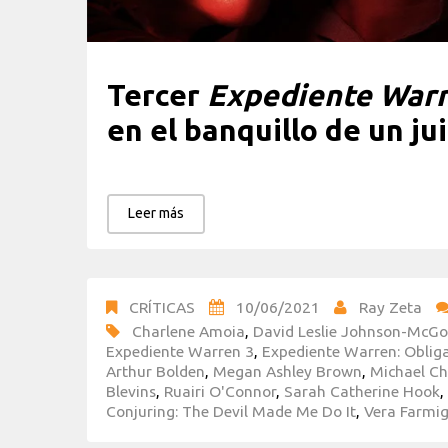
Tercer
Expediente War
en el banquillo de un ju
Leer más
CRÍTICAS
10/06/2021
Ray Zeta
Charlene Amoia
,
David Leslie Johnson-McGo
Expediente Warren 3
,
Expediente Warren: Oblig
Arthur Bolden
,
Megan Ashley Brown
,
Michael C
Blevins
,
Ruairi O'Connor
,
Sarah Catherine Hook
,
Conjuring: The Devil Made Me Do It
,
Vera Farmi