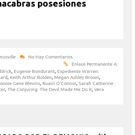
macabras posesiones
nusville
No Hay Comentarios
Enlace Permanente A:
ldrick
,
Eugenie Bondurant
,
Expediente Warren:
iard
,
Keith Arthur Bolden
,
Megan Ashley Brown
,
onnie Gene Blevins
,
Ruairi O'Connor
,
Sarah Catherine
ter
,
The Conjuring: The Devil Made Me Do It
,
Vera