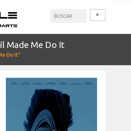
il Made Me Do It
CATEGORÍAS
Me Do It"