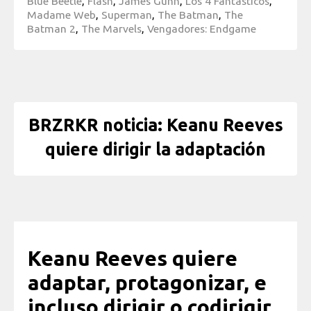
Blue Beetle
,
Flash
,
James Gunn
,
Los 4 Fantásticos
,
Madame Web
,
Superman
,
The Batman
,
The
Batman 2
,
The Marvels
,
Vengadores: Endgame
BRZRKR noticia: Keanu Reeves
quiere dirigir la adaptación
Keanu Reeves quiere
adaptar, protagonizar, e
incluso dirigir o codirigir,