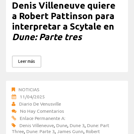
Denis Villeneuve quiere
a Robert Pattinson para
interpretar a Scytale en
Dune: Parte tres
Leer más
NOTICIAS
11/04/2025
Diario De Venusville
No Hay Comentarios
Enlace Permanente A:
Denis Villeneuve
,
Dune
,
Dune 3
,
Dune: Part
Three
,
Dune: Parte 3
,
James Gunn
,
Robert