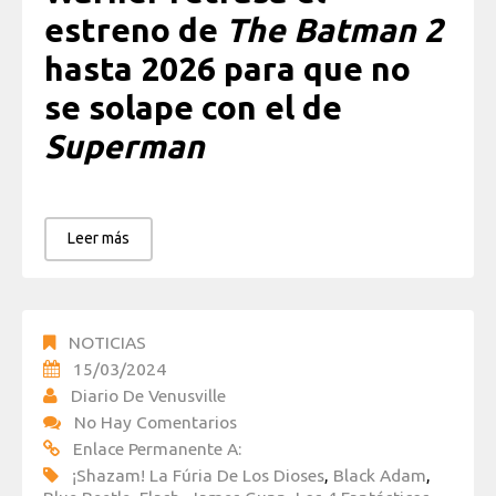
estreno de
The Batman 2
hasta 2026 para que no
se solape con el de
Superman
Leer más
NOTICIAS
15/03/2024
Diario De Venusville
No Hay Comentarios
Enlace Permanente A:
¡Shazam! La Fúria De Los Dioses
,
Black Adam
,