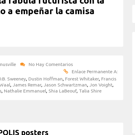
la fábula futurista con la
to a empeñar la camisa
nusville
No Hay Comentarios
Enlace Permanente A:
D.B. Sweeney
,
Dustin Hoffman
,
Forest Whitaker
,
Francis
rWaal
,
James Remar
,
Jason Schwartzman
,
Jon Voight
,
s
,
Nathalie Emmanuel
,
Shia LaBeouf
,
Talia Shire
OLIS posters