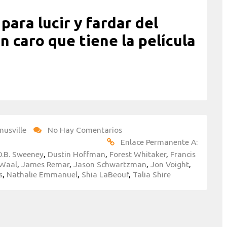
para lucir y fardar del
n caro que tiene la película
nusville
No Hay Comentarios
Enlace Permanente A:
D.B. Sweeney
,
Dustin Hoffman
,
Forest Whitaker
,
Francis
rWaal
,
James Remar
,
Jason Schwartzman
,
Jon Voight
,
s
,
Nathalie Emmanuel
,
Shia LaBeouf
,
Talia Shire