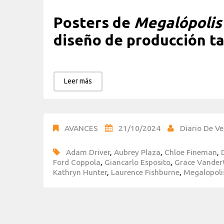
Posters de
Megalópolis
diseño de producción ta
Leer más
AVANCES
21/10/2024
Diario De Ve
Adam Driver
,
Aubrey Plaza
,
Chloe Fineman
,
Ford Coppola
,
Giancarlo Esposito
,
Grace Vande
Kathryn Hunter
,
Laurence Fishburne
,
Megalopoli