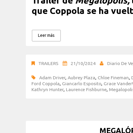
Tráiler de
Megalópolis,
que Coppola se ha vuel
Leer más
TRAILERS
21/10/2024
Diario De Ve
Adam Driver
,
Aubrey Plaza
,
Chloe Fineman
,
Ford Coppola
,
Giancarlo Esposito
,
Grace Vande
Kathryn Hunter
,
Laurence Fishburne
,
Megalopoli
MEGALÓP