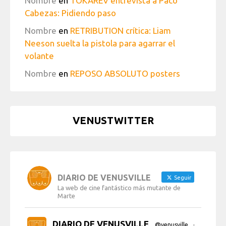
Nombre
en
TOKAREV entrevista a Paco
Cabezas: Pidiendo paso
Nombre
en
RETRIBUTION crítica: Liam
Neeson suelta la pistola para agarrar el
volante
Nombre
en
REPOSO ABSOLUTO posters
VENUSTWITTER
DIARIO DE VENUSVILLE
Seguir
La web de cine fantástico más mutante de
Marte
DIARIO DE VENUSVILLE
@venusville
·