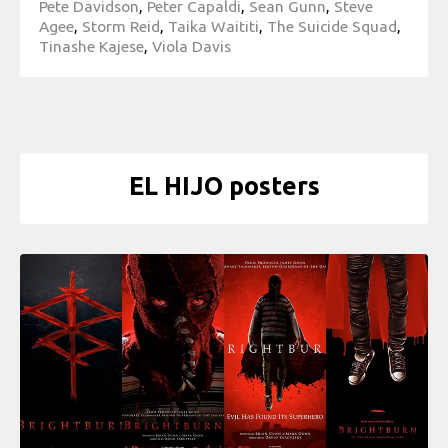
Pete Davidson
,
Peter Capaldi
,
Sean Gunn
,
Steve
Agee
,
Storm Reid
,
Taika Waititi
,
The Suicide Squad
,
Tinashe Kajese
,
Viola Davis
EL HIJO posters