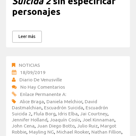
Suicida 2
sin especificar
personajes
Leer más
NOTICIAS
18/09/2019
Diario De Venusville
No Hay Comentarios
Enlace Permanente A:
Alice Braga
,
Daniela Melchior
,
David
Dastmalchian
,
Escuadrón Suicida
,
Escuadrón
Suicida 2
,
Flula Borg
,
Idris Elba
,
Jai Courtney
,
Jennifer Holland
,
Joaquín Cosío
,
Joel Kinnaman
,
John Cena
,
Juan Diego Botto
,
Julio Ruiz
,
Margot
Robbie
,
Mayling NG
,
Michael Rooker
,
Nathan Fillion
,