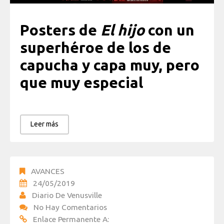
Posters de
El hijo
con un
superhéroe de los de
capucha y capa muy, pero
que muy especial
Leer más
AVANCES
24/05/2019
Diario De Venusville
No Hay Comentarios
Enlace Permanente A: