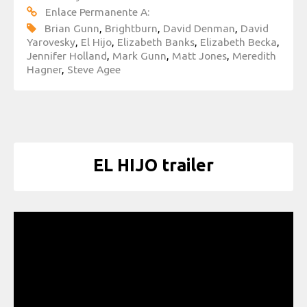
Enlace Permanente A:
Brian Gunn
,
Brightburn
,
David Denman
,
David
Yarovesky
,
El Hijo
,
Elizabeth Banks
,
Elizabeth Becka
,
Jennifer Holland
,
Mark Gunn
,
Matt Jones
,
Meredith
Hagner
,
Steve Agee
EL HIJO trailer