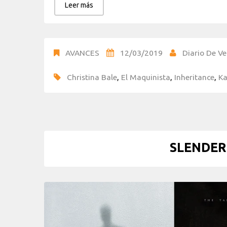
Leer más
AVANCES
12/03/2019
Diario De Ve
Christina Bale
,
El Maquinista
,
Inheritance
,
Ka
SLENDER