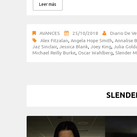
Leer más
AVANCES
25/10/2018
Diario De Ve
Alex Fitzalan
,
Angela Hope Smith
,
Annalise 
Jaz Sinclair
,
Jessica Blank
,
Joey King
,
Julia Golda
Michael Reilly Burke
,
Oscar Wahlberg
,
Slender 
SLENDE