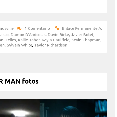
nusville
1 Comentario
Enlace Permanente A:
Basso
,
Damon D'Amico Jr.
,
David Birke
,
Javier Botet
,
ni Telles
,
Kallie Tabor
,
Kayla Caulfield
,
Kevin Chapman
,
Man
,
Sylvain White
,
Taylor Richardson
R MAN fotos