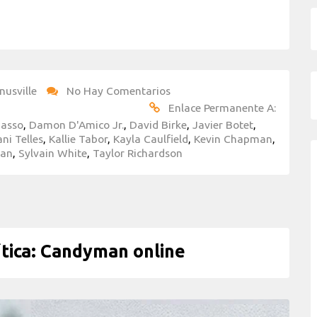
nusville
No Hay Comentarios
Enlace Permanente A:
Basso
,
Damon D'Amico Jr.
,
David Birke
,
Javier Botet
,
ni Telles
,
Kallie Tabor
,
Kayla Caulfield
,
Kevin Chapman
,
Man
,
Sylvain White
,
Taylor Richardson
ica: Candyman online