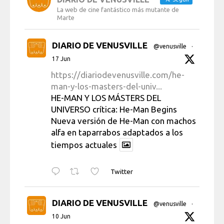
La web de cine fantástico más mutante de
Marte
DIARIO DE VENUSVILLE
@venusville
·
17 Jun
https://diariodevenusville.com/he-
man-y-los-masters-del-univ...
HE-MAN Y LOS MÁSTERS DEL
UNIVERSO crítica: He-Man Begins
Nueva versión de He-Man con machos
alfa en taparrabos adaptados a los
tiempos actuales
Twitter
DIARIO DE VENUSVILLE
@venusville
·
10 Jun