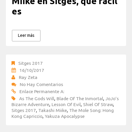
Miike en Sitges, qué facil
es
Leer más
Sitges 2017
16/10/2017
Ray Zeta
No Hay Comentarios
Enlace Permanente A:
As The Gods Will
,
Blade Of The Inmortal
,
JoJo’s
Bizarre Adventure
,
Lesson Of Evil
,
Shiel Of Straw
,
Sitges 2017
,
Takashi Miike
,
The Mole Song: Hong
Kong Capriccio
,
Yakuza Apocalypse