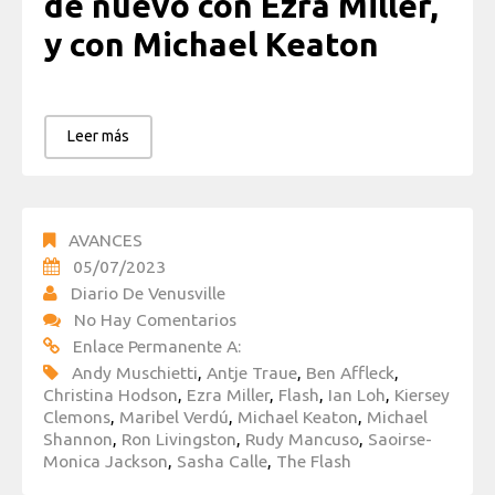
de nuevo con Ezra Miller,
y con Michael Keaton
Leer más
AVANCES
05/07/2023
Diario De Venusville
No Hay Comentarios
Enlace Permanente A:
Andy Muschietti
,
Antje Traue
,
Ben Affleck
,
Christina Hodson
,
Ezra Miller
,
Flash
,
Ian Loh
,
Kiersey
Clemons
,
Maribel Verdú
,
Michael Keaton
,
Michael
Shannon
,
Ron Livingston
,
Rudy Mancuso
,
Saoirse-
Monica Jackson
,
Sasha Calle
,
The Flash