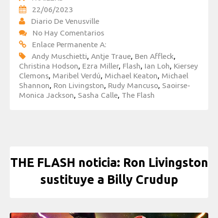
22/06/2023
Diario De Venusville
No Hay Comentarios
Enlace Permanente A:
Andy Muschietti
,
Antje Traue
,
Ben Affleck
,
Christina Hodson
,
Ezra Miller
,
Flash
,
Ian Loh
,
Kiersey
Clemons
,
Maribel Verdú
,
Michael Keaton
,
Michael
Shannon
,
Ron Livingston
,
Rudy Mancuso
,
Saoirse-
Monica Jackson
,
Sasha Calle
,
The Flash
THE FLASH noticia: Ron Livingston
sustituye a Billy Crudup