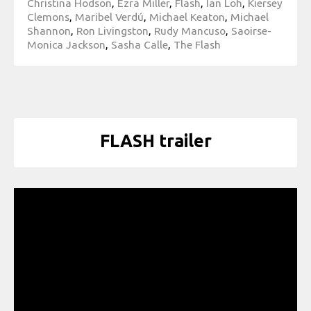
Christina Hodson
,
Ezra Miller
,
Flash
,
Ian Loh
,
Kiersey
Clemons
,
Maribel Verdú
,
Michael Keaton
,
Michael
Shannon
,
Ron Livingston
,
Rudy Mancuso
,
Saoirse-
Monica Jackson
,
Sasha Calle
,
The Flash
FLASH trailer