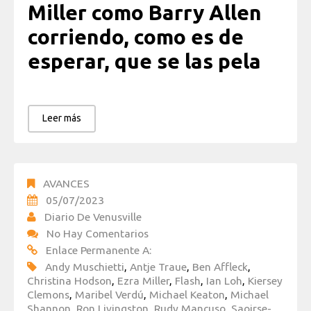
Miller como Barry Allen
corriendo, como es de
esperar, que se las pela
Leer más
AVANCES
05/07/2023
Diario De Venusville
No Hay Comentarios
Enlace Permanente A:
Andy Muschietti
,
Antje Traue
,
Ben Affleck
,
Christina Hodson
,
Ezra Miller
,
Flash
,
Ian Loh
,
Kiersey
Clemons
,
Maribel Verdú
,
Michael Keaton
,
Michael
Shannon
,
Ron Livingston
,
Rudy Mancuso
,
Saoirse-