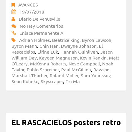
AVANCES
19/07/2018
Diario De Venusville
No Hay Comentarios
Enlace Permanente A:
Adrian Holmes
,
Beatrice King
,
Byron Lawson
,
Byron Mann
,
Chin Han
,
Dwayne Johnson
,
El
Rascacielos
,
Elfina Luk
,
Hannah Quinlivan
,
Jason
William Day
,
Kayden Magnuson
,
Kevin Rankin
,
Matt
O'Leary
,
McKenna Roberts
,
Neve Campbell
,
Noah
Taylor
,
Pablo Schreiber
,
Paul McGillion
,
Rawson
Marshall Thurber
,
Roland Moller
,
Sam Yunussov
,
Sean Kohnke
,
Skyscraper
,
Tzi Ma
EL RASCACIELOS posters retro