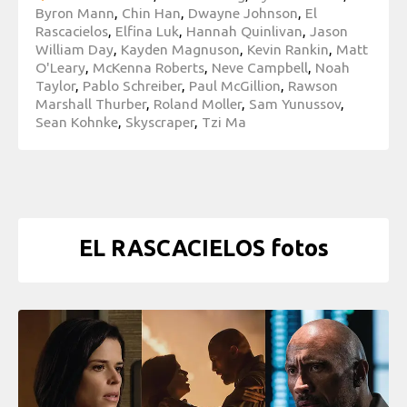
Byron Mann
,
Chin Han
,
Dwayne Johnson
,
El
Rascacielos
,
Elfina Luk
,
Hannah Quinlivan
,
Jason
William Day
,
Kayden Magnuson
,
Kevin Rankin
,
Matt
O'Leary
,
McKenna Roberts
,
Neve Campbell
,
Noah
Taylor
,
Pablo Schreiber
,
Paul McGillion
,
Rawson
Marshall Thurber
,
Roland Moller
,
Sam Yunussov
,
Sean Kohnke
,
Skyscraper
,
Tzi Ma
EL RASCACIELOS fotos