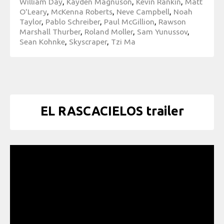
William Day
,
Kayden Magnuson
,
Kevin Rankin
,
Matt
O'Leary
,
McKenna Roberts
,
Neve Campbell
,
Noah
Taylor
,
Pablo Schreiber
,
Paul McGillion
,
Rawson
Marshall Thurber
,
Roland Moller
,
Sam Yunussov
,
Sean Kohnke
,
Skyscraper
,
Tzi Ma
EL RASCACIELOS trailer