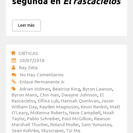
segunda en
El rascacielos
Leer más
CRÍTICAS
20/07/2018
Ray Zeta
No Hay Comentarios
Enlace Permanente A:
Adrian Holmes
,
Beatrice King
,
Byron Lawson
,
Byron Mann
,
Chin Han
,
Dwayne Johnson
,
El
Rascacielos
,
Elfina Luk
,
Hannah Quinlivan
,
Jason
William Day
,
Kayden Magnuson
,
Kevin Rankin
,
Matt
O'Leary
,
McKenna Roberts
,
Neve Campbell
,
Noah
Taylor
,
Pablo Schreiber
,
Paul McGillion
,
Rawson
Marshall Thurber
,
Roland Moller
,
Sam Yunussov
,
Sean Kohnke
,
Skyscraper
,
Tzi Ma