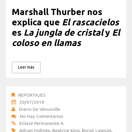
Marshall Thurber nos
explica que
El rascacielos
es
La jungla de cristal
y
El
coloso en llamas
Leer más
REPORTAJES
20/07/2018
Diario De Venusville
No Hay Comentarios
Enlace Permanente A:
Adrian Holmes
,
Beatrice King
,
Byron Lawson
,