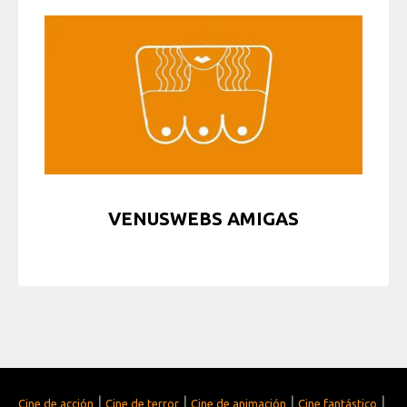
VENUSWEBS AMIGAS
|
|
|
|
Cine de acción
Cine de terror
Cine de animación
Cine fantástico