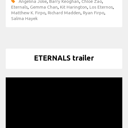
Angelina Jolie
,
Barry Keoghan
,
Chloé Zao
,
Eternals
,
Gemma Chan
,
Kit Harington
,
Los Eternos
,
Matthew K. Firpo
,
Richard Madden
,
Ryan Firpo
,
Salma Hayek
ETERNALS trailer