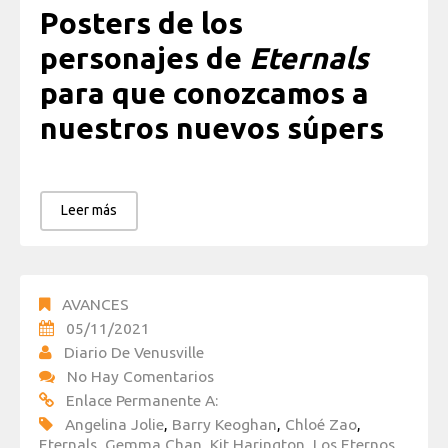
Posters de los
personajes de
Eternals
para que conozcamos a
nuestros nuevos súpers
Leer más
AVANCES
05/11/2021
Diario De Venusville
No Hay Comentarios
Enlace Permanente A:
Angelina Jolie
,
Barry Keoghan
,
Chloé Zao
,
Eternals
,
Gemma Chan
,
Kit Harington
,
Los Eternos
,