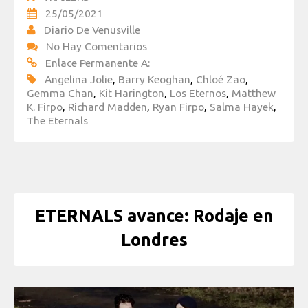
25/05/2021
Diario De Venusville
No Hay Comentarios
Enlace Permanente A:
Angelina Jolie
,
Barry Keoghan
,
Chloé Zao
,
Gemma Chan
,
Kit Harington
,
Los Eternos
,
Matthew
K. Firpo
,
Richard Madden
,
Ryan Firpo
,
Salma Hayek
,
The Eternals
ETERNALS avance: Rodaje en
Londres