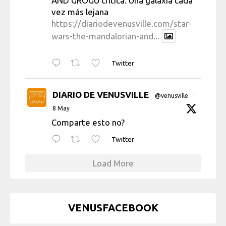
AND GROGU crítica: Una galaxia cada
vez más lejana
https://diariodevenusville.com/star-
wars-the-mandalorian-and...
Twitter
DIARIO DE VENUSVILLE
@venusville
·
8 May
Comparte esto no?
Twitter
Load More
VENUSFACEBOOK