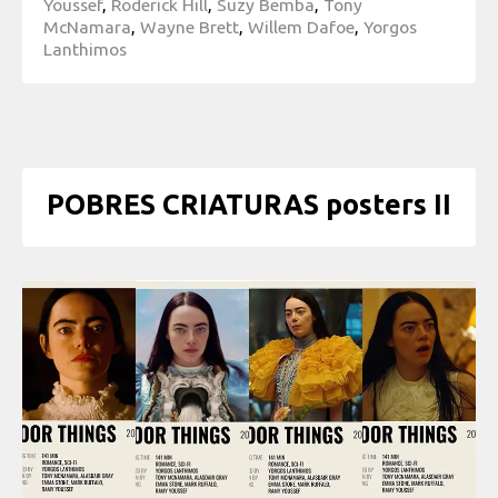
Youssef
,
Roderick Hill
,
Suzy Bemba
,
Tony
McNamara
,
Wayne Brett
,
Willem Dafoe
,
Yorgos
Lanthimos
POBRES CRIATURAS posters II