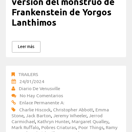
versión del monstruo de
Frankenstein de Yorgos
Lanthimos
Leer más
TRAILERS
24/01/2024
Diario De Venusville
No Hay Comentarios
Enlace Permanente A:
Charlie Hiscock
,
Christopher Abbott
,
Emma
Stone
,
Jack Barton
,
Jeremy Wheeler
,
Jerrod
Carmichael
,
Kathryn Hunter
,
Margaret Qualley
,
Mark Ruffalo
,
Pobres Criaturas
,
Poor Things
,
Ramy