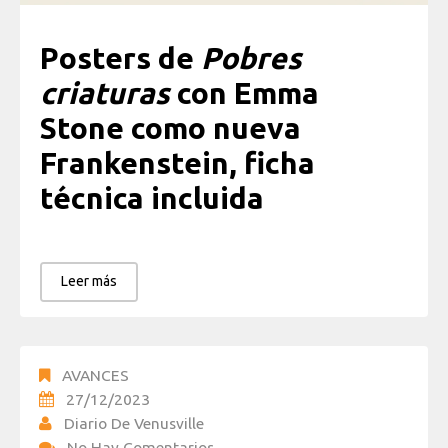
Posters de
Pobres
criaturas
con Emma
Stone
como nueva
Frankenstein, ficha
técnica incluida
Leer más
AVANCES
27/12/2023
Diario De Venusville
No Hay Comentarios