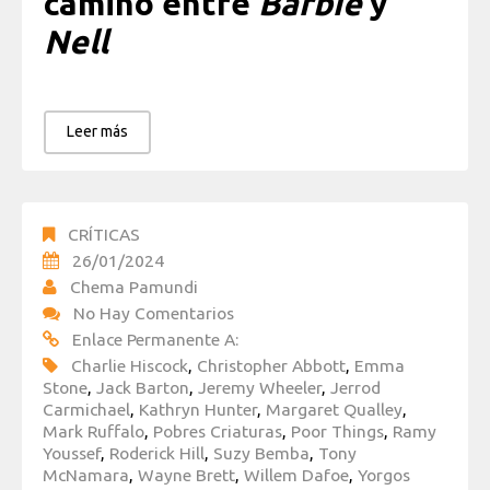
camino entre
Barbie
y
Nell
Leer más
CRÍTICAS
26/01/2024
Chema Pamundi
No Hay Comentarios
Enlace Permanente A:
Charlie Hiscock
,
Christopher Abbott
,
Emma
Stone
,
Jack Barton
,
Jeremy Wheeler
,
Jerrod
Carmichael
,
Kathryn Hunter
,
Margaret Qualley
,
Mark Ruffalo
,
Pobres Criaturas
,
Poor Things
,
Ramy
Youssef
,
Roderick Hill
,
Suzy Bemba
,
Tony
McNamara
,
Wayne Brett
,
Willem Dafoe
,
Yorgos