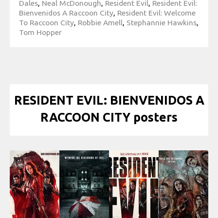
Dales
,
Neal McDonough
,
Resident Evil
,
Resident Evil:
Bienvenidos A Raccoon City
,
Resident Evil: Welcome
To Raccoon City
,
Robbie Amell
,
Stephannie Hawkins
,
Tom Hopper
RESIDENT EVIL: BIENVENIDOS A
RACCOON CITY posters