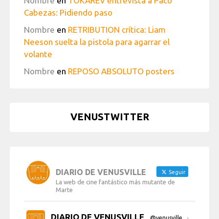
Nombre
en
TOKAREV entrevista a Paco
Cabezas: Pidiendo paso
Nombre
en
RETRIBUTION crítica: Liam
Neeson suelta la pistola para agarrar el
volante
Nombre
en
REPOSO ABSOLUTO posters
VENUSTWITTER
DIARIO DE VENUSVILLE
Seguir
La web de cine fantástico más mutante de
Marte
DIARIO DE VENUSVILLE
@venusville
·